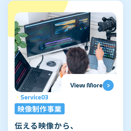
View More
・
Service03
映像制作事業
伝える映像から、