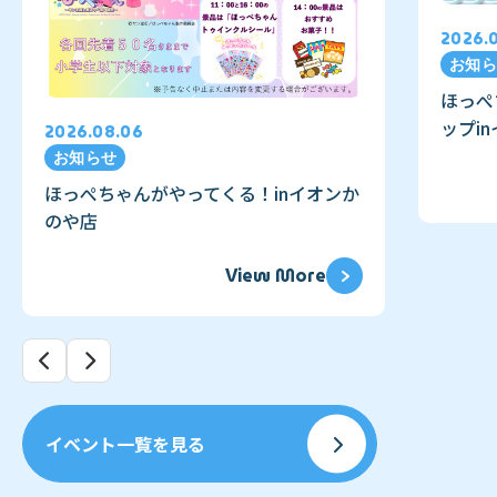
2026.
お知ら
ほっぺ
ップi
2026.08.06
お知らせ
ほっぺちゃんがやってくる！inイオンか
のや店
View More
イベント一覧を見る